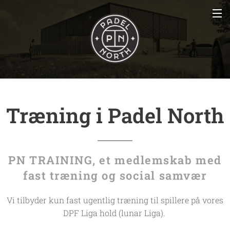
Træning i Padel North
PN TRAINING, e
t medlemskab med
fast træning og social samvær
Vi tilbyder kun fast ugentlig træning til spillere på vores
DPF Liga hold (lunar Liga).