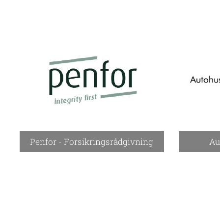
Penfor - Forsikringsrådgivning
Au