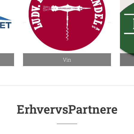
Vin
ErhvervsPartnere