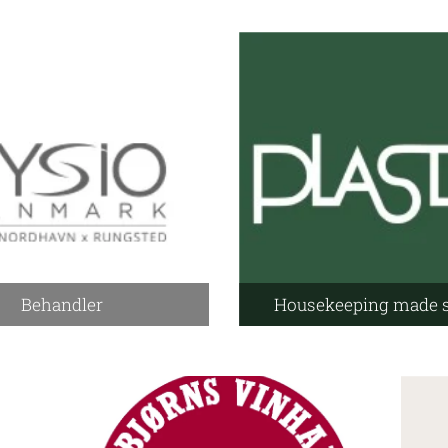
Behandler
Housekeeping made 