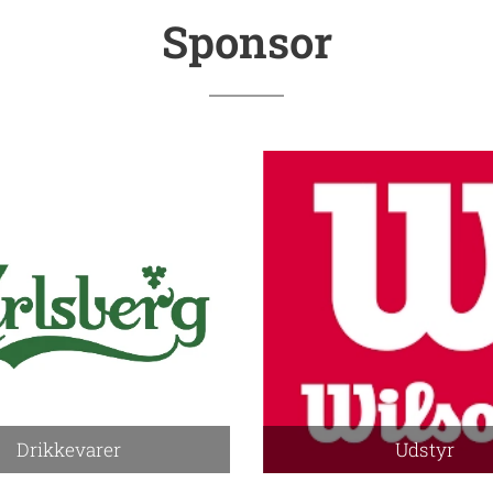
Sponsor
Drikkevarer
Udstyr