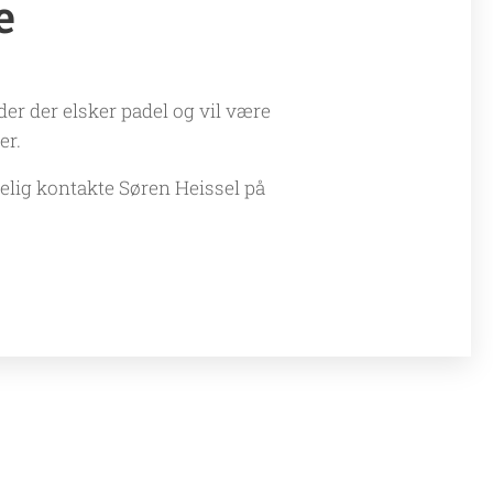
e
r der elsker padel og vil være
er.
lig kontakte Søren Heissel på